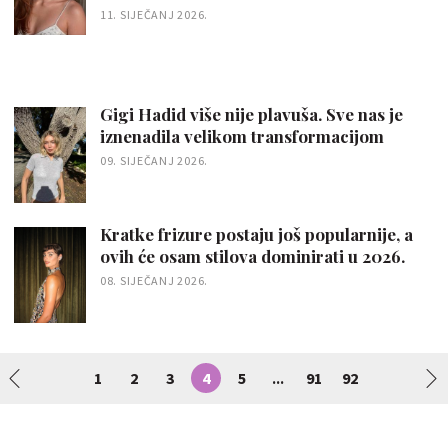
11. SIJEČANJ 2026.
Gigi Hadid više nije plavuša. Sve nas je
iznenadila velikom transformacijom
09. SIJEČANJ 2026.
Kratke frizure postaju još popularnije, a
ovih će osam stilova dominirati u 2026.
08. SIJEČANJ 2026.
1
2
3
4
5
91
92
...