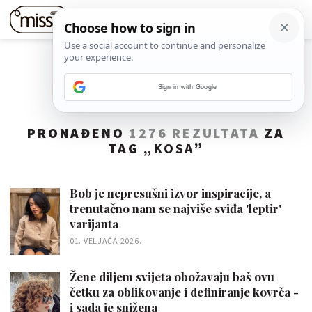
Sign in with Google
PRONAĐENO
1276 REZULTATA
ZA
TAG „
KOSA
”
Bob je nepresušni izvor inspiracije, a
trenutačno nam se najviše sviđa 'leptir'
varijanta
01. VELJAČA 2026.
Žene diljem svijeta obožavaju baš ovu
četku za oblikovanje i definiranje kovrča -
i sada je snižena