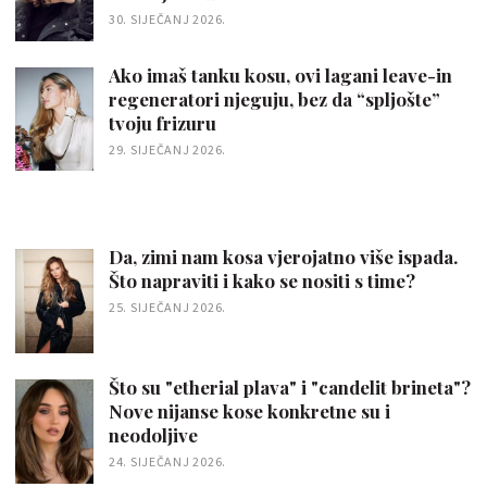
30. SIJEČANJ 2026.
Ako imaš tanku kosu, ovi lagani leave-in
regeneratori njeguju, bez da “spljošte”
tvoju frizuru
29. SIJEČANJ 2026.
Da, zimi nam kosa vjerojatno više ispada.
Što napraviti i kako se nositi s time?
25. SIJEČANJ 2026.
Što su "etherial plava" i "candelit brineta"?
Nove nijanse kose konkretne su i
neodoljive
24. SIJEČANJ 2026.