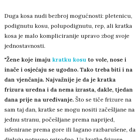
Duga kosa nudi bezbroj mogućnosti: pletenicu,
podignutu kosu, polupodignutu, rep, ali kratka
kosa je malo kompliciranije upravo zbog svoje
jednostavnosti.
"
Žene koje imaju
kratku kosu
to vole, nose i
inače i osjećaju se ugodno. Tako treba biti i na
dan vjenčanja. Najvažnije je da je kratka
frizura uredna i da nema izrasta, dakle, tjedan
dana prije na uređivanje.
Što se tiče frizure na
sam taj dan, kratke se mogu nositi začešljane na
jednu stranu, počešljane prema naprijed,
isfenirane prema gore ili lagano razbarušene, da
djeluju potpuno prirodno. Uz kratke frizure,