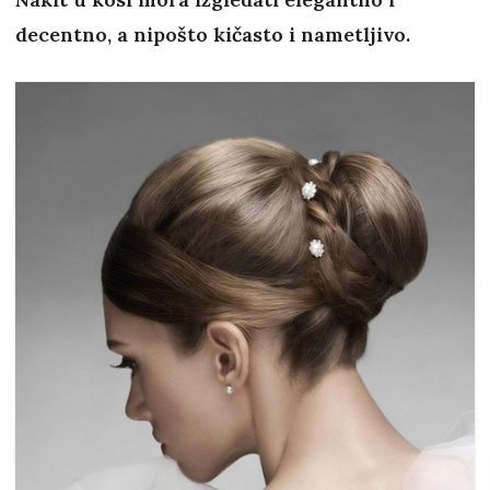
decentno, a nipošto kičasto i nametljivo.