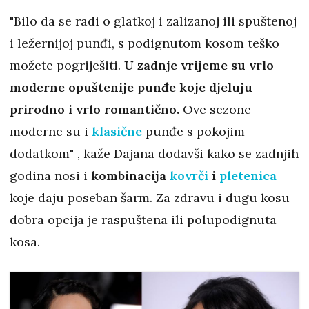
"Bilo da se radi o glatkoj i zalizanoj ili spuštenoj
i ležernijoj punđi, s podignutom kosom teško
možete pogriješiti.
U zadnje vrijeme su vrlo
moderne opuštenije punđe koje djeluju
prirodno i vrlo romantično.
Ove sezone
moderne su i
klasične
punđe s pokojim
dodatkom" , kaže Dajana dodavši kako se zadnjih
godina nosi i
kombinacija
kovrči
i
pletenica
koje daju poseban šarm. Za zdravu i dugu kosu
dobra opcija je raspuštena ili polupodignuta
kosa.