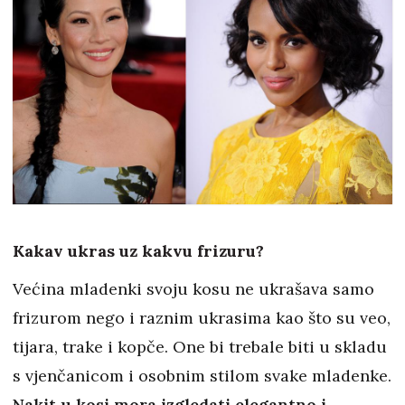
Kakav ukras uz kakvu frizuru?
Većina mladenki svoju kosu ne ukrašava samo
frizurom nego i raznim ukrasima kao što su veo,
tijara, trake i kopče. One bi trebale biti u skladu
s vjenčanicom i osobnim stilom svake mladenke.
Nakit u kosi mora izgledati elegantno i