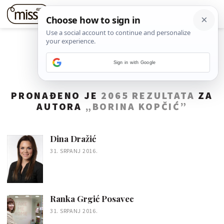
Sign in with Google
PRONAĐENO JE
2065 REZULTATA
ZA
AUTORA
„BORINA KOPČIĆ”
Dina Dražić
31. SRPANJ 2016.
Ranka Grgić Posavec
31. SRPANJ 2016.