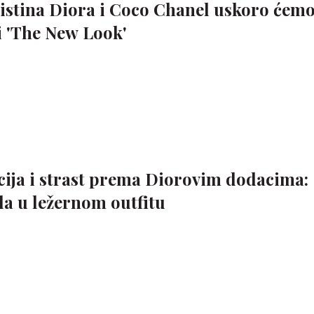
istina Diora i Coco Chanel uskoro ćem
ji 'The New Look'
ija i strast prema Diorovim dodacima:
ala u ležernom outfitu