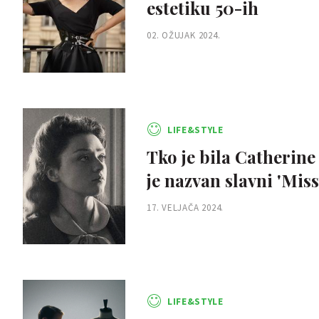
estetiku 50-ih
02. OŽUJAK 2024.
LIFE&STYLE
Tko je bila Catherin
je nazvan slavni 'Mis
17. VELJAČA 2024.
LIFE&STYLE