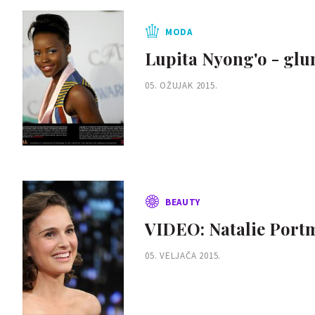
MODA
Lupita Nyong'o - glum
05. OŽUJAK 2015.
BEAUTY
VIDEO: Natalie Portm
05. VELJAČA 2015.