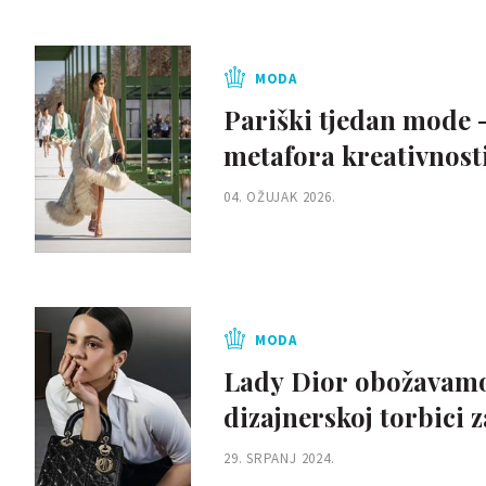
MODA
Pariški tjedan mode -
metafora kreativnost
04. OŽUJAK 2026.
MODA
Lady Dior obožavamo v
dizajnerskoj torbici z
29. SRPANJ 2024.