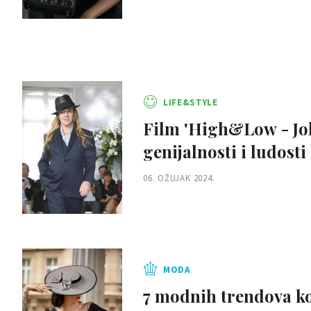
LIFE&STYLE
Film 'High&Low - John
genijalnosti i ludost
06. OŽUJAK 2024.
MODA
7 modnih trendova koj