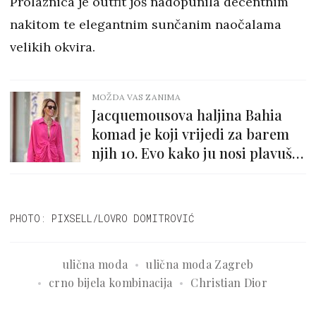
Prolaznica je outfit još nadopunila decentnim
nakitom te elegantnim sunčanim naočalama
velikih okvira.
MOŽDA VAS ZANIMA
Jacquemousova haljina Bahia
komad je koji vrijedi za barem
njih 10. Evo kako ju nosi plavuša
sa špice
PHOTO: PIXSELL/LOVRO DOMITROVIĆ
ulična moda
ulična moda Zagreb
crno bijela kombinacija
Christian Dior