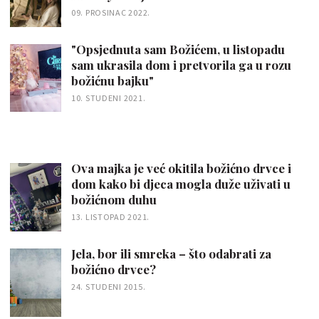
09. PROSINAC 2022.
"Opsjednuta sam Božićem, u listopadu
sam ukrasila dom i pretvorila ga u rozu
božićnu bajku"
10. STUDENI 2021.
Ova majka je već okitila božićno drvce i
dom kako bi djeca mogla duže uživati u
božićnom duhu
13. LISTOPAD 2021.
Jela, bor ili smreka – što odabrati za
božićno drvce?
24. STUDENI 2015.