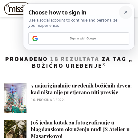
Sign in with Google
PRONAĐENO
18 REZULTATA
ZA TAG „
BOŽIĆNO UREĐENJE
”
7 najoriginalnije uređenih božićnih drvca:
kad ništa nije pretjerano niti previše
16. PROSINAC 2022.
Još jedan kutak za fotografiranje u
blagdanskom okruženju nudi JS Atelier u
Masarykovoj