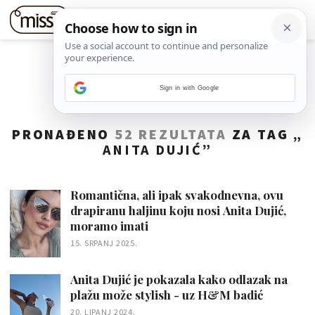
Sign in with Google
PRONAĐENO
52 REZULTATA
ZA TAG „
ANITA DUJIĆ
”
Romantična, ali ipak svakodnevna, ovu
drapiranu haljinu koju nosi Anita Dujić,
moramo imati
15. SRPANJ 2025.
Anita Dujić je pokazala kako odlazak na
plažu može stylish - uz H&M badić
20. LIPANJ 2024.