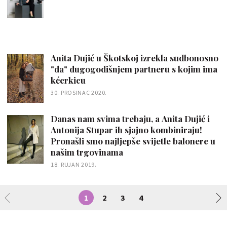
Anita Dujić u Škotskoj izrekla sudbonosno
"da" dugogodišnjem partneru s kojim ima
kćerkicu
30. PROSINAC 2020.
Danas nam svima trebaju, a Anita Dujić i
Antonija Stupar ih sjajno kombiniraju!
Pronašli smo najljepše svijetle balonere u
našim trgovinama
18. RUJAN 2019.
1
2
3
4