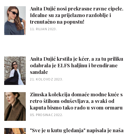
Anita Dujić nosi prekrasne ravne cipele.
Idealne su za prijelazno razdoblje i
trenutačno na popustu!
11. RUJAN 2023.
Anita Dujić krstila je kćer, a za tu priliku
odabrala je ELFS haljinu i brendirane
sandale
21. KOLOVOZ 2023.
Zimska kolekcija domaće modne kuće s
retro štihom oduševljava, a svaki od
kaputa bismo tako rado u svom ormaru
05. PROSINAC 2022.
"Sve je u kutu gledanja" napisala je naša