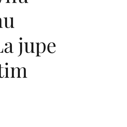
nu
a jupe
atim