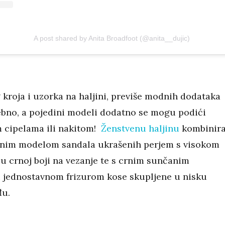
A post shared by Anita Broadfoot (@anita__dujic)
kroja i uzorka na haljini, previše modnih dodataka
rebno, a pojedini modeli dodatno se mogu podići
m cipelama ili nakitom!
Ženstvenu haljinu
kombinira
rnim modelom sandala ukrašenih perjem s visokom
u crnoj boji na vezanje te s crnim sunčanim
 jednostavnom frizurom kose skupljene u nisku
đu.