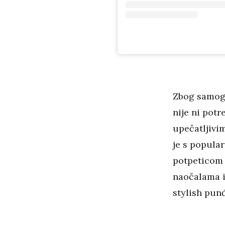
Zbog samog 
nije ni pot
upečatljivi
je s popula
potpeticom 
naočalama i
stylish pun