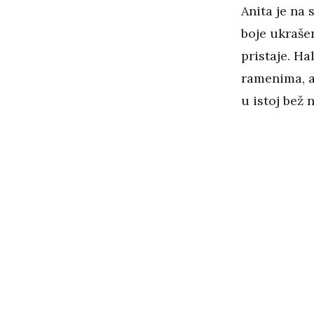
Anita je na 
boje ukraše
pristaje. Ha
ramenima, a
u istoj bež n