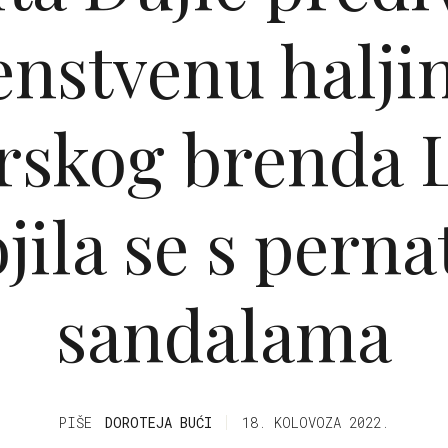
enstvenu halji
rskog brenda L
jila se s pern
sandalama
PIŠE
DOROTEJA BUĆI
18. KOLOVOZA 2022.