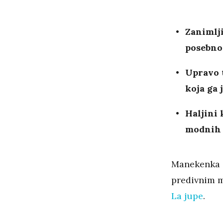
Zanimlj
posebno
Upravo t
koja ga
Haljini 
modnih d
Manekenka i
predivnim m
La jupe
.