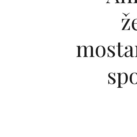
ž
mosta
spo