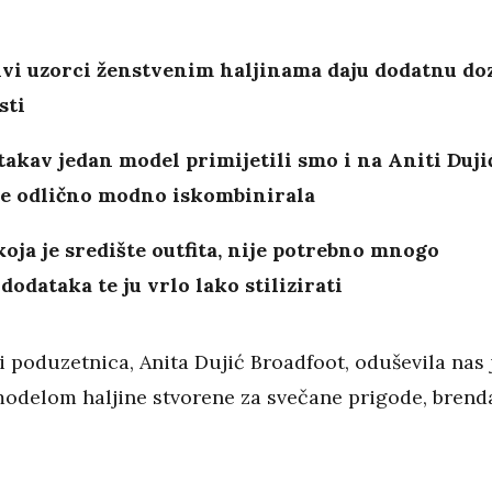
ivi uzorci ženstvenim haljinama daju dodatnu do
sti
akav jedan model primijetili smo i na Aniti Dujić
 je odlično modno iskombinirala
koja je središte outfita, nije potrebno mnogo
odataka te ju vrlo lako stilizirati
 poduzetnica, Anita Dujić Broadfoot, oduševila nas 
odelom haljine stvorene za svečane prigode, brend