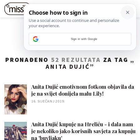
Sign in with Google
PRONAĐENO
52 REZULTATA
ZA TAG „
ANITA DUJIĆ
”
Anita Dujić emotivnom fotkom objavila da
je na svijet donijela malu Lily!
16. SIJEČANJ 2019.
Anita Dujić kupuje na Hreliću - i dala nam
je nekoliko jako korisnih savjeta za kupnju
na 'buvljaku'