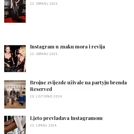
23. SRPANJ 2015.
Instagram u znaku mora i revija
13. SRPANJ 2015.
Brojne zvijezde uživale na partyju brenda
Reserved
20. LISTOPAD 2014.
Ljeto prevladava Instagramom
23. LIPANJ 2014.