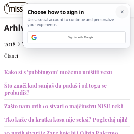
Arhiva
Sign in with Google
2018
Veljača
18. (Nedjelja)
Članci
Kako si s 'pubbingom' možemo uništiti vezu
Što znači kad sanjaš da padaš i od toga se
probudiš?
Zašto nam ovih 10 stvari o majčinstvu NISU rekli
Tko kaže da kratka kosa nije seksi? Pogledaj njih!
10 novih stvari iz Zare koje bi i Olivia Palermo