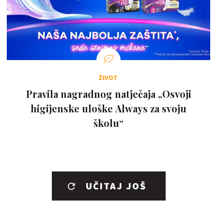
ŽIVOT
Pravila nagradnog natječaja „Osvoji
higijenske uloške Always za svoju
školu“
UČITAJ JOŠ