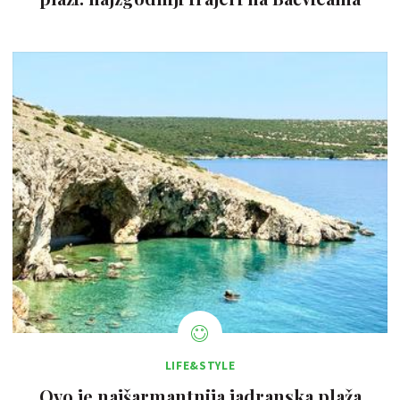
LIFE&STYLE
Ovo je najšarmantnija jadranska plaža