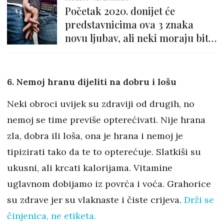
Početak 2020. donijet će
predstavnicima ova 3 znaka
novu ljubav, ali neki moraju biti
oprezni
6. Nemoj hranu dijeliti na dobru i lošu
Neki obroci uvijek su zdraviji od drugih, no
nemoj se time previše opterećivati. Nije hrana
zla, dobra ili loša, ona je hrana i nemoj je
tipizirati tako da te to opterećuje. Slatkiši su
ukusni, ali krcati kalorijama. Vitamine
uglavnom dobijamo iz povrća i voća. Grahorice
su zdrave jer su vlaknaste i čiste crijeva.
Drži se
činjenica, ne etiketa.