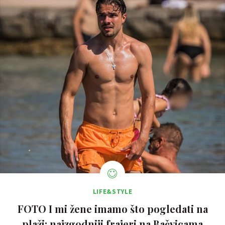
LIFE&STYLE
FOTO I mi žene imamo što pogledati na
plaži: najzgodniji frajeri na Bačvicama