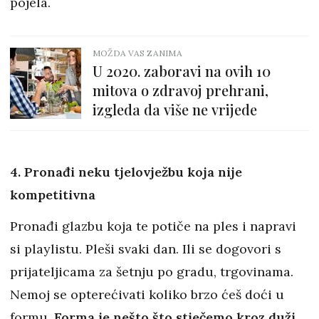
pojela.
MOŽDA VAS ZANIMA
U 2020. zaboravi na ovih 10
mitova o zdravoj prehrani,
izgleda da više ne vrijede
4. Pronađi neku tjelovježbu koja nije
kompetitivna
Pronađi glazbu koja te potiče na ples i napravi
si playlistu. Pleši svaki dan. Ili se dogovori s
prijateljicama za šetnju po gradu, trgovinama.
Nemoj se opterećivati koliko brzo ćeš doći u
formu.
Forma je nešto što stječemo kroz duži