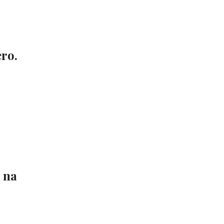
ero.
 na