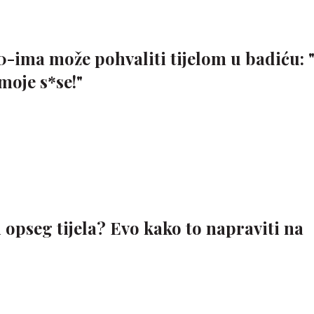
0-ima može pohvaliti tijelom u badiću: 
 moje s*se!"
 i opseg tijela? Evo kako to napraviti na