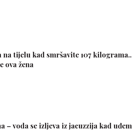
 na tijelu kad smršavite 107 kilograma..
že ova žena
 – voda se izljeva iz jacuzzija kad uđem