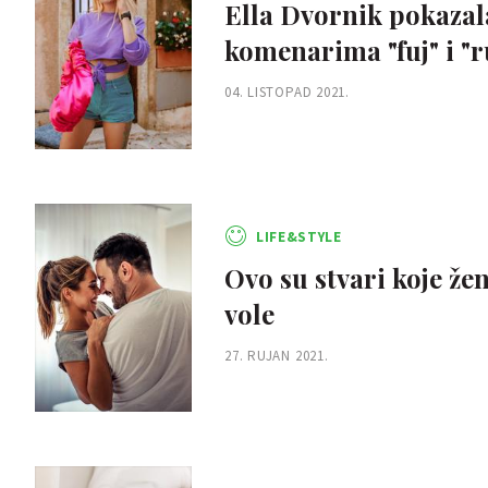
Ella Dvornik pokazala 
komenarima "fuj" i "
04. LISTOPAD 2021.
LIFE&STYLE
Ovo su stvari koje že
vole
27. RUJAN 2021.