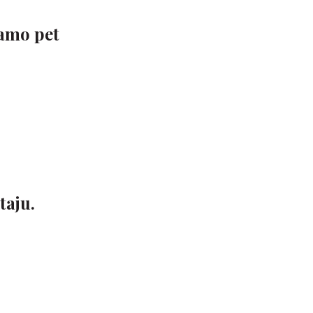
samo pet
taju.