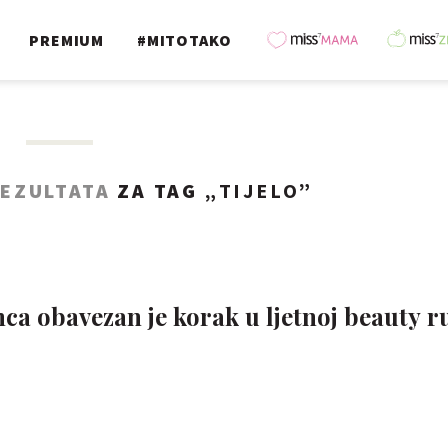
PREMIUM
#MITOTAKO
REZULTATA
ZA TAG „
TIJELO
”
nca obavezan je korak u ljetnoj beauty ru