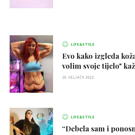
LIFE&STYLE
Evo kako izgleda koža
volim svoje tijelo" ka
26. VELJAČA 2022.
LIFE&STYLE
“Debela sam i ponosna