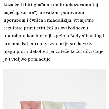
koža će ti biti glađa na dodir (obožavamo taj
osjećaj, zar ne?), a svakom ponovnom
uporabom i čvršća i mladolikija
. Primjetne
rezultate primijetiti ćeš uz svakodnevnu
uporabu u kombinaciji s gelom Body slimming i
kremom Fat burning. Izvrsno je sredstvo za
njegu prsa i dekoltea jer zateže kožu, učvršćuje
ju i vidljivo pomlađuje.