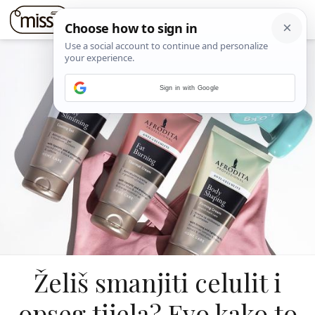
Sign in with Google
Želiš smanjiti celulit i
opseg tijela? Evo kako to