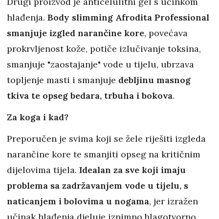
Drugi proizvod je anticelulitni gel s učinkom
hlađenja.
Body slimming Afrodita Professional
smanjuje izgled narančine kore
, povećava
prokrvljenost kože, potiče izlučivanje toksina,
smanjuje "zaostajanje" vode u tijelu, ubrzava
topljenje masti i smanjuje
debljinu masnog
tkiva te opseg bedara, trbuha i bokova
.
Za koga i kad?
Preporučen je svima koji se žele riješiti izgleda
narančine kore te smanjiti opseg na kritičnim
dijelovima tijela.
Idealan za sve koji imaju
problema sa zadržavanjem vode u tijelu, s
naticanjem i bolovima u nogama
, jer izražen
učinak hlađenja djeluje iznimno blagotvorno,