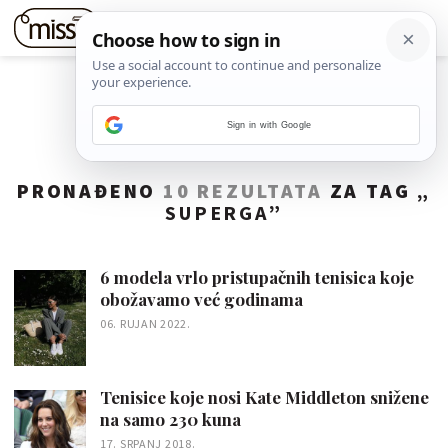
Sign in with Google
PRONAĐENO
10 REZULTATA
ZA TAG „
SUPERGA
”
6 modela vrlo pristupačnih tenisica koje
obožavamo već godinama
06. RUJAN 2022.
Tenisice koje nosi Kate Middleton snižene
na samo 230 kuna
17. SRPANJ 2018.