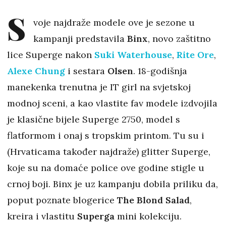
S
voje najdraže modele ove je sezone u
kampanji predstavila
Binx
, novo zaštitno
lice Superge nakon
Suki Waterhouse
,
Rite Ore
,
Alexe Chung
i sestara
Olsen
. 18-godišnja
manekenka trenutna je IT girl na svjetskoj
modnoj sceni, a kao vlastite fav modele izdvojila
je klasične bijele Superge 2750, model s
flatformom i onaj s tropskim printom. Tu su i
(Hrvaticama također najdraže) glitter Superge,
koje su na domaće police ove godine stigle u
crnoj boji. Binx je uz kampanju dobila priliku da,
poput poznate blogerice
The Blond Salad
,
kreira i vlastitu
Superga
mini kolekciju.