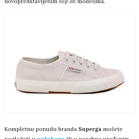
novopredstavljenim
slip on
modelima.
Kompletnu ponudu branda
Superga
možete
pogledati u
webshopu
ili u posebno uređenim