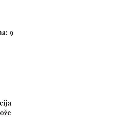
a: 9
cija
kože