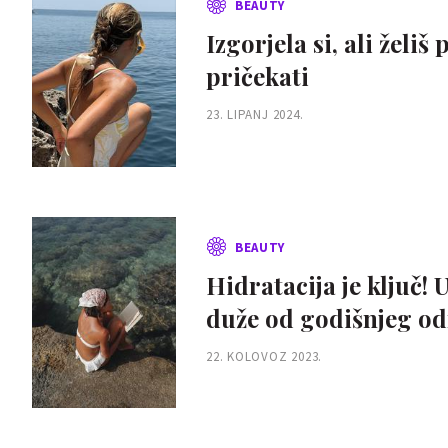
BEAUTY
Izgorjela si, ali žel
pričekati
23. LIPANJ 2024.
BEAUTY
Hidratacija je ključ! 
duže od godišnjeg o
22. KOLOVOZ 2023.