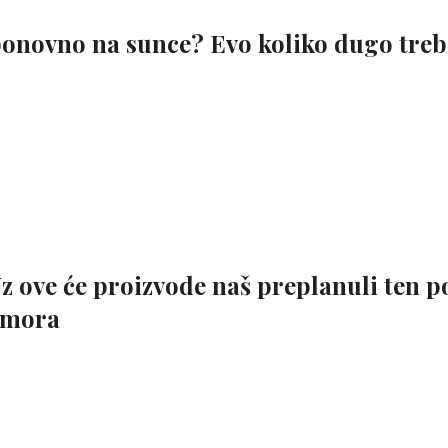
iš ponovno na sunce? Evo koliko dugo tre
Uz ove će proizvode naš preplanuli ten p
dmora