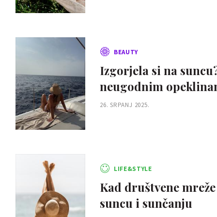
BEAUTY
Izgorjela si na suncu
neugodnim opeklin
26. SRPANJ 2025.
LIFE&STYLE
Kad društvene mreže l
suncu i sunčanju