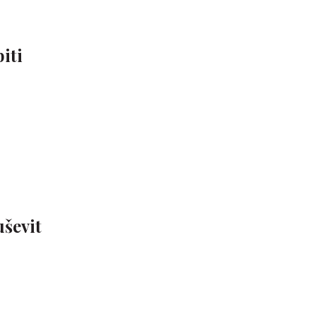
iti
uševit