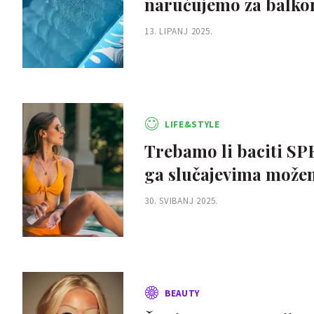
naručujemo za balkon
13. LIPANJ 2025.
LIFE&STYLE
Trebamo li baciti SPF
ga slučajevima možem
30. SVIBANJ 2025.
BEAUTY