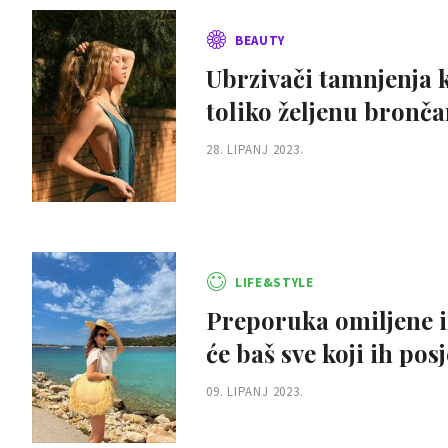
BEAUTY
Ubrzivači tamnjenja k
toliko željenu bronč
28. LIPANJ 2023.
LIFE&STYLE
Preporuka omiljene i
će baš sve koji ih posj
09. LIPANJ 2023.