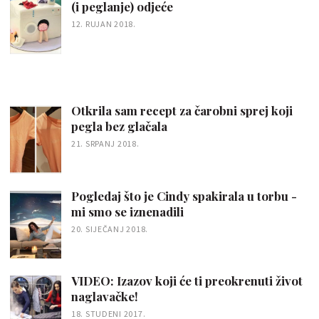
(i peglanje) odjeće
12. RUJAN 2018.
Otkrila sam recept za čarobni sprej koji
pegla bez glačala
21. SRPANJ 2018.
Pogledaj što je Cindy spakirala u torbu -
mi smo se iznenadili
20. SIJEČANJ 2018.
VIDEO: Izazov koji će ti preokrenuti život
naglavačke!
18. STUDENI 2017.