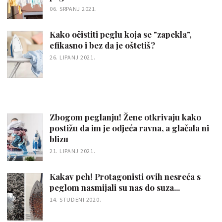
06. SRPANJ 2021.
Kako očistiti peglu koja se "zapekla",
efikasno i bez da je oštetiš?
26. LIPANJ 2021.
Zbogom peglanju! Žene otkrivaju kako
postižu da im je odjeća ravna, a glačala ni
blizu
21. LIPANJ 2021.
Kakav peh! Protagonisti ovih nesreća s
peglom nasmijali su nas do suza...
14. STUDENI 2020.