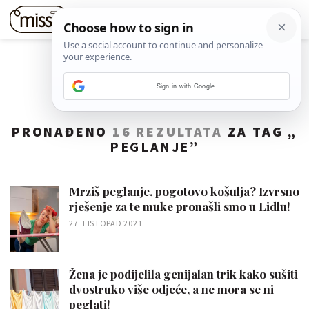
Sign in with Google
PRONAĐENO
16 REZULTATA
ZA TAG „
PEGLANJE
”
Mrziš peglanje, pogotovo košulja? Izvrsno
rješenje za te muke pronašli smo u Lidlu!
27. LISTOPAD 2021.
Žena je podijelila genijalan trik kako sušiti
dvostruko više odjeće, a ne mora se ni
peglati!