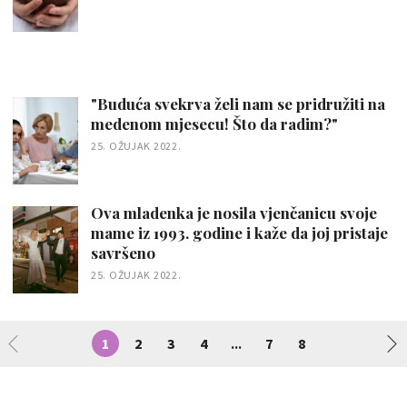
"Buduća svekrva želi nam se pridružiti na
medenom mjesecu! Što da radim?"
25. OŽUJAK 2022.
Ova mladenka je nosila vjenčanicu svoje
mame iz 1993. godine i kaže da joj pristaje
savršeno
25. OŽUJAK 2022.
1
2
3
4
7
8
...