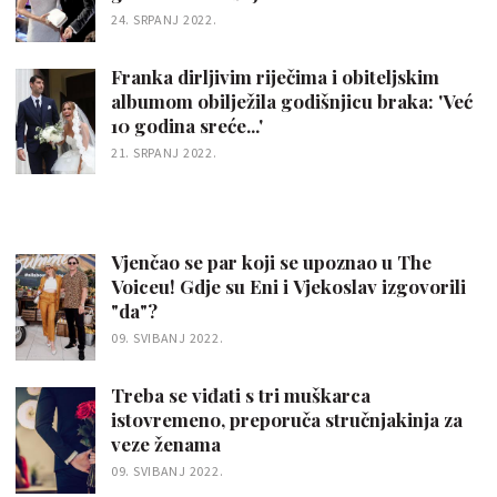
24. SRPANJ 2022.
Franka dirljivim riječima i obiteljskim
albumom obilježila godišnjicu braka: 'Već
10 godina sreće...'
21. SRPANJ 2022.
Vjenčao se par koji se upoznao u The
Voiceu! Gdje su Eni i Vjekoslav izgovorili
"da"?
09. SVIBANJ 2022.
Treba se viđati s tri muškarca
istovremeno, preporuča stručnjakinja za
veze ženama
09. SVIBANJ 2022.