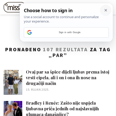
Sign in with Google
PRONAĐENO
107 REZULTATA
ZA TAG
„
PAR
”
Ovaj par sa špice dijeli ljubav prema istoj
vrsti cipela, ali i on i ona ih nose na
drugačiji način
15. RUJAN 2025.
Bradley i Renée: Zašto nije uspjela
ljubavna priča jednih od najslavnijih
glumaca današnjice?