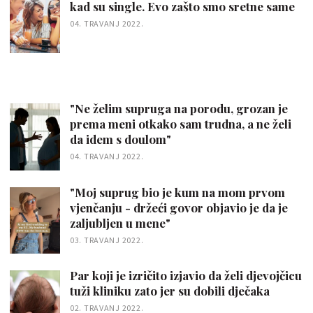
kad su single. Evo zašto smo sretne same
04. TRAVANJ 2022.
"Ne želim supruga na porodu, grozan je
prema meni otkako sam trudna, a ne želi
da idem s doulom"
04. TRAVANJ 2022.
"Moj suprug bio je kum na mom prvom
vjenčanju - držeći govor objavio je da je
zaljubljen u mene"
03. TRAVANJ 2022.
Par koji je izričito izjavio da želi djevojčicu
tuži kliniku zato jer su dobili dječaka
02. TRAVANJ 2022.