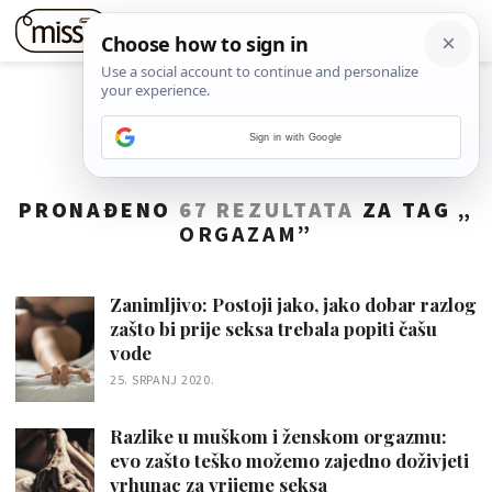
Sign in with Google
PRONAĐENO
67 REZULTATA
ZA TAG „
ORGAZAM
”
Zanimljivo: Postoji jako, jako dobar razlog
zašto bi prije seksa trebala popiti čašu
vode
25. SRPANJ 2020.
Razlike u muškom i ženskom orgazmu:
evo zašto teško možemo zajedno doživjeti
vrhunac za vrijeme seksa