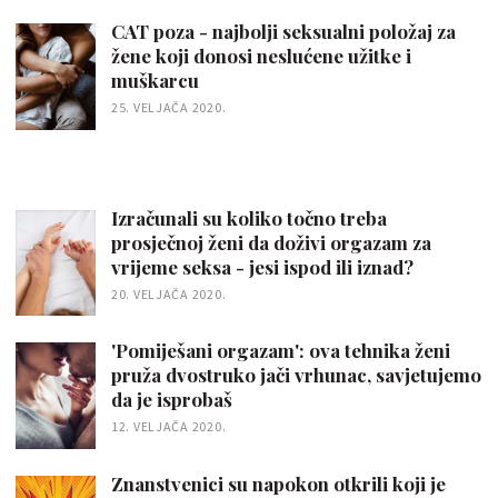
CAT poza - najbolji seksualni položaj za
žene koji donosi neslućene užitke i
muškarcu
25. VELJAČA 2020.
Izračunali su koliko točno treba
prosječnoj ženi da doživi orgazam za
vrijeme seksa - jesi ispod ili iznad?
20. VELJAČA 2020.
'Pomiješani orgazam': ova tehnika ženi
pruža dvostruko jači vrhunac, savjetujemo
da je isprobaš
12. VELJAČA 2020.
Znanstvenici su napokon otkrili koji je