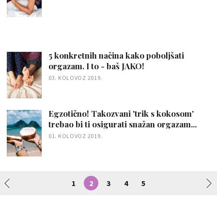
5 konkretnih načina kako poboljšati
orgazam. I to - baš JAKO!
03. KOLOVOZ 2019.
Egzotično! Takozvani 'trik s kokosom'
trebao bi ti osigurati snažan orgazam...
01. KOLOVOZ 2019.
1
2
3
4
5