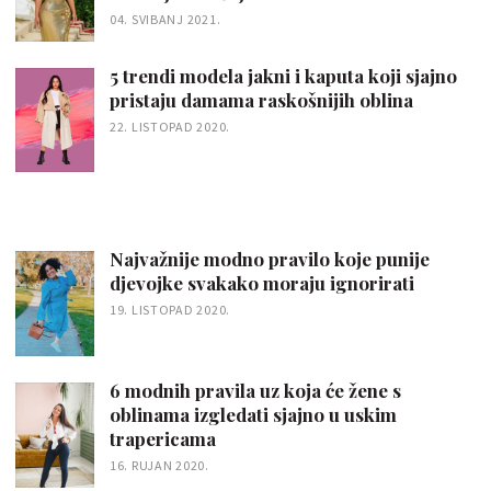
04. SVIBANJ 2021.
5 trendi modela jakni i kaputa koji sjajno
pristaju damama raskošnijih oblina
22. LISTOPAD 2020.
Najvažnije modno pravilo koje punije
djevojke svakako moraju ignorirati
19. LISTOPAD 2020.
6 modnih pravila uz koja će žene s
oblinama izgledati sjajno u uskim
trapericama
16. RUJAN 2020.