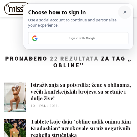
Sign in with Google
PRONAĐENO
22 REZULTATA
ZA TAG „
OBLINE
”
Istraživanja su potvrdila: žene s oblinama,
većih konfekcijskih brojeva su sretnije i
dulje žive!
10. LIPANJ 2021.
Tablete koje daju "obline nalik onima Kim
Kradashian" uzrokovale su niz negativnih
reakcija stručnjaka