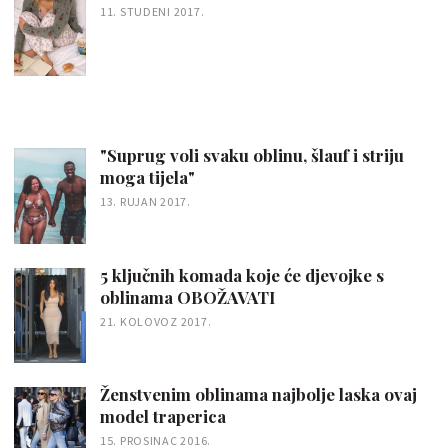
11. STUDENI 2017.
"Suprug voli svaku oblinu, šlauf i striju
moga tijela"
13. RUJAN 2017.
5 ključnih komada koje će djevojke s
oblinama OBOŽAVATI
21. KOLOVOZ 2017.
Ženstvenim oblinama najbolje laska ovaj
model traperica
15. PROSINAC 2016.