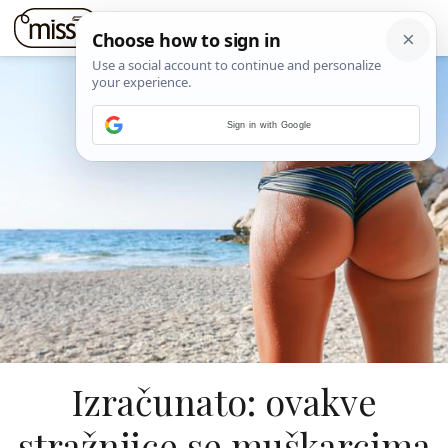
Sign in with Google
Izračunato: ovakve
stražnjice se muškarcima