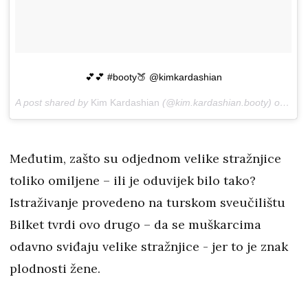
💕💕 #booty🍑 @kimkardashian
A post shared by
Kim Kardashian
(@kim.kardashian.booty) on
Jun 
Međutim, zašto su odjednom velike stražnjice
toliko omiljene – ili je oduvijek bilo tako?
Istraživanje provedeno na turskom sveučilištu
Bilket tvrdi ovo drugo – da se muškarcima
odavno sviđaju velike stražnjice - jer to je znak
plodnosti žene.