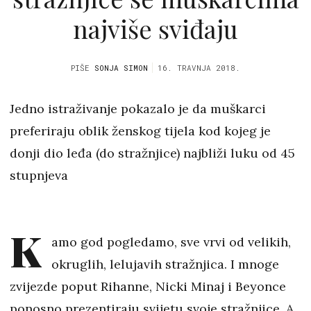
najviše sviđaju
PIŠE
SONJA SIMON
16. TRAVNJA 2018.
Jedno istraživanje pokazalo je da muškarci
preferiraju oblik ženskog tijela kod kojeg je
donji dio leđa (do stražnjice) najbliži luku od 45
stupnjeva
K
amo god pogledamo, sve vrvi od velikih,
okruglih, lelujavih stražnjica. I mnoge
zvijezde poput Rihanne, Nicki Minaj i Beyonce
ponosno prezentiraju svijetu svoje stražnjice. A