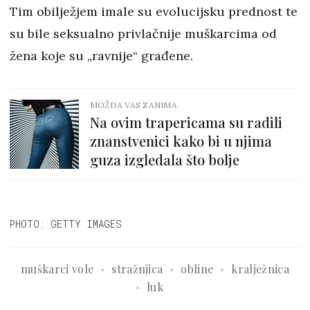
Tim obilježjem imale su evolucijsku prednost te
su bile seksualno privlačnije muškarcima od
žena koje su „ravnije“ građene.
MOŽDA VAS ZANIMA
Na ovim trapericama su radili
znanstvenici kako bi u njima
guza izgledala što bolje
PHOTO: GETTY IMAGES
muškarci vole
stražnjica
obline
kralježnica
luk