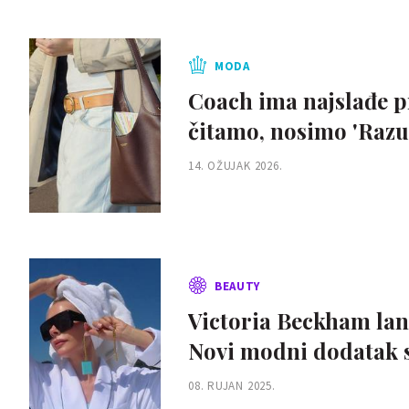
MODA
Coach ima najslađe pr
čitamo, nosimo 'Razu
14. OŽUJAK 2026.
BEAUTY
Victoria Beckham lans
Novi modni dodatak s
08. RUJAN 2025.