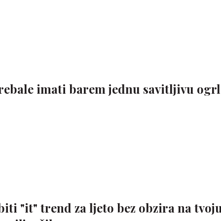
rebale imati barem jednu savitljivu ogrl
i "it" trend za ljeto bez obzira na tvoj