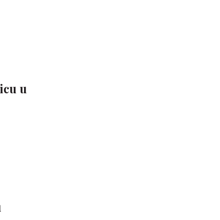
icu u
u