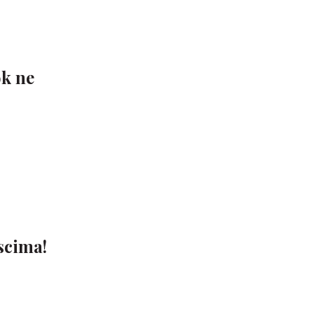
ok ne
scima!