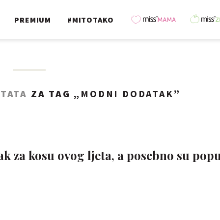
PREMIUM
#MITOTAKO
LTATA
ZA TAG „
MODNI DODATAK
”
k za kosu ovog ljeta, a posebno su pop