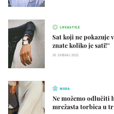
LIFE&STYLE
Sat koji ne pokazuje 
znate koliko je sati!”
30. SVIBANJ 2025.
MODA
Ne možemo odlučiti hoć
mrežasta torbica u tr