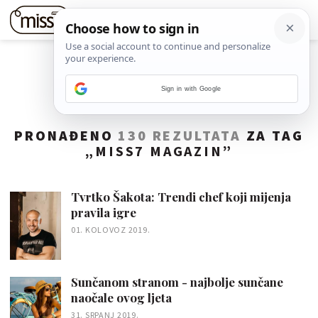
Sign in with Google
PRONAĐENO
130 REZULTATA
ZA TAG
„
MISS7 MAGAZIN
”
Tvrtko Šakota: Trendi chef koji mijenja
pravila igre
01. KOLOVOZ 2019.
Sunčanom stranom - najbolje sunčane
naočale ovog ljeta
31. SRPANJ 2019.