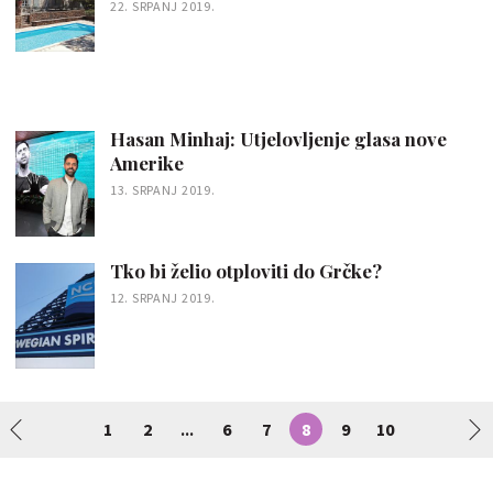
22. SRPANJ 2019.
Hasan Minhaj: Utjelovljenje glasa nove
Amerike
13. SRPANJ 2019.
Tko bi želio otploviti do Grčke?
12. SRPANJ 2019.
1
2
6
7
8
9
10
...