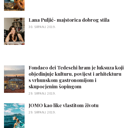
Lana Puljić- majstorica dobrog stila
30. SRPANJ 2019.
Fondaco dei Tedeschi hram je luksuza koji
objedinjuje kulturu, povijest i arhitekturu
s vrhunskom gastronomijom i
skupocjenim šopingom
29. SRPANJ 2019.
JOMO kao like vlastitom životu
29. SRPANJ 2019.