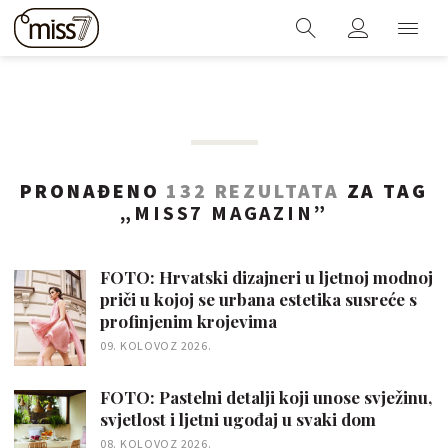
PRONAĐENO
132 REZULTATA
ZA TAG
„
MISS7 MAGAZIN
”
FOTO: Hrvatski dizajneri u ljetnoj modnoj
priči u kojoj se urbana estetika susreće s
profinjenim krojevima
09. KOLOVOZ 2026.
FOTO: Pastelni detalji koji unose svježinu,
svjetlost i ljetni ugođaj u svaki dom
08. KOLOVOZ 2026.