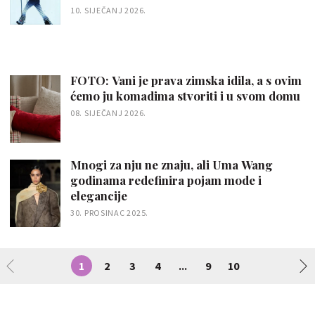
10. SIJEČANJ 2026.
FOTO: Vani je prava zimska idila, a s ovim
ćemo ju komadima stvoriti i u svom domu
08. SIJEČANJ 2026.
Mnogi za nju ne znaju, ali Uma Wang
godinama redefinira pojam mode i
elegancije
30. PROSINAC 2025.
1
2
3
4
9
10
...