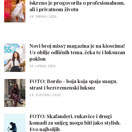
iskreno je progovorila o profesionalnom,
ali i privatnom životu
28. SRPANJ 2026.
Novi broj miss7 magazina je na kioscima!
Uz obilje odličnih tema, čeka te i luksuzan
poklon
05. LIPANJ 2026.
FOTO: Bordo - boja koja spaja snagu,
strast i bezvremenski luksuz
24. SIJEČANJ 2026.
FOTO: Skafanderi, rukavice i drugi
komadi za snijeg mogu biti jako stylish.
Evo najboljih