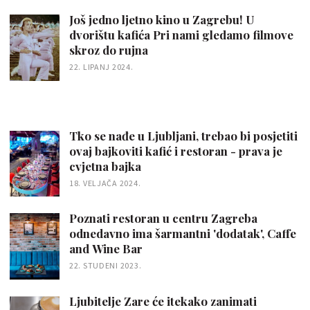
Još jedno ljetno kino u Zagrebu! U
dvorištu kafića Pri nami gledamo filmove
skroz do rujna
22. LIPANJ 2024.
Tko se nađe u Ljubljani, trebao bi posjetiti
ovaj bajkoviti kafić i restoran - prava je
cvjetna bajka
18. VELJAČA 2024.
Poznati restoran u centru Zagreba
odnedavno ima šarmantni 'dodatak', Caffe
and Wine Bar
22. STUDENI 2023.
Ljubitelje Zare će itekako zanimati