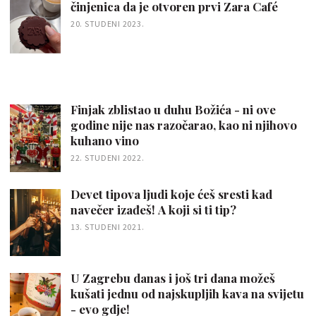
činjenica da je otvoren prvi Zara Café
20. STUDENI 2023.
Finjak zblistao u duhu Božića - ni ove
godine nije nas razočarao, kao ni njihovo
kuhano vino
22. STUDENI 2022.
Devet tipova ljudi koje ćeš sresti kad
navečer izađeš! A koji si ti tip?
13. STUDENI 2021.
U Zagrebu danas i još tri dana možeš
kušati jednu od najskupljih kava na svijetu
- evo gdje!