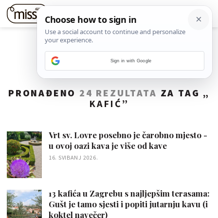
Sign in with Google
PRONAĐENO
24 REZULTATA
ZA TAG „
KAFIĆ
”
Vrt sv. Lovre posebno je čarobno mjesto -
u ovoj oazi kava je više od kave
16. SVIBANJ 2026.
13 kafića u Zagrebu s najljepšim terasama:
Gušt je tamo sjesti i popiti jutarnju kavu (i
koktel navečer)