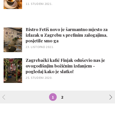
11. STUDENI 2021.
Bistro Fetiš novo je šarmantno mjesto za
izlazak u Zagrebu s prefinim zalogajima,
posjetile smo ga
23. LISTOPAD 2021.
Zagrebački kafić Finjak oduševio nas je
ovogodišnjim božićnim izdanjem -
pogledaj kako je slatko!
25. STUDENI 2020.
1
2