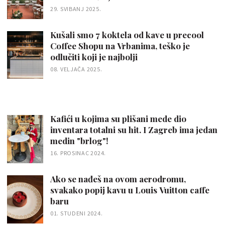
29. SVIBANJ 2025.
Kušali smo 7 koktela od kave u precool
Coffee Shopu na Vrbanima, teško je
odlučiti koji je najbolji
08. VELJAČA 2025.
Kafići u kojima su plišani mede dio
inventara totalni su hit. I Zagreb ima jedan
medin "brlog"!
16. PROSINAC 2024.
Ako se nađeš na ovom aerodromu,
svakako popij kavu u Louis Vuitton caffe
baru
01. STUDENI 2024.