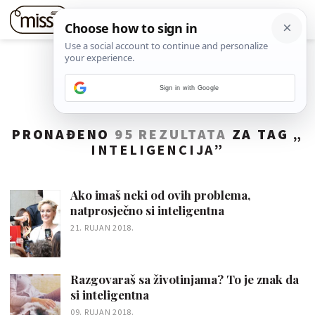
Sign in with Google
PRONAĐENO
95 REZULTATA
ZA TAG „
INTELIGENCIJA
”
Ako imaš neki od ovih problema,
natprosječno si inteligentna
21. RUJAN 2018.
Razgovaraš sa životinjama? To je znak da
si inteligentna
09. RUJAN 2018.