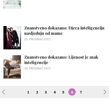
Znanstveno dokazano: Djeca inteligenciju
nasljeđuju od mame
23. PROSINAC 2017.
Znanstveno dokazano: Lijenost je znak
inteligencije
19. PROSINAC 2017.
1
2
3
4
5
6
7