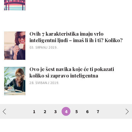
Ovih 7 karakteristika imaju vrlo
inteligentni ljudi – imaš li ih i ti? Koliko?
03. SRPANJ 2019.
Ovo je šest navika koje će ti pokazati
koliko si zapravo inteligentna
28. SVIBANJ 2019.
1
2
3
4
5
6
7