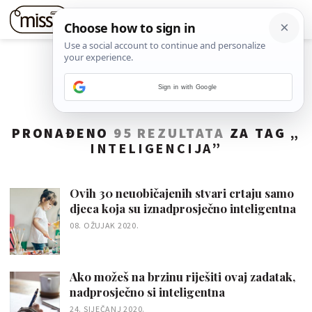
Sign in with Google
PRONAĐENO
95 REZULTATA
ZA TAG „
INTELIGENCIJA
”
Ovih 30 neuobičajenih stvari crtaju samo
djeca koja su iznadprosječno inteligentna
08. OŽUJAK 2020.
Ako možeš na brzinu riješiti ovaj zadatak,
nadprosječno si inteligentna
24. SIJEČANJ 2020.