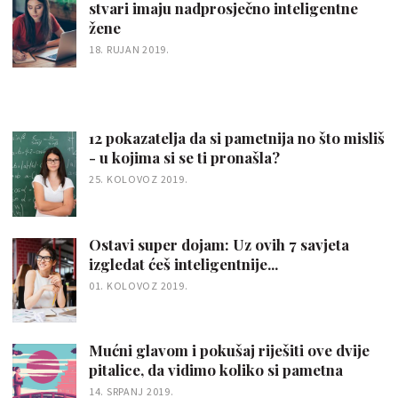
stvari imaju nadprosječno inteligentne
žene
18. RUJAN 2019.
12 pokazatelja da si pametnija no što misliš
- u kojima si se ti pronašla?
25. KOLOVOZ 2019.
Ostavi super dojam: Uz ovih 7 savjeta
izgledat ćeš inteligentnije...
01. KOLOVOZ 2019.
Mućni glavom i pokušaj riješiti ove dvije
pitalice, da vidimo koliko si pametna
14. SRPANJ 2019.