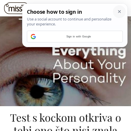
Sign in with Google
Test s kockom otkriva o
tebi ono što nisi znala