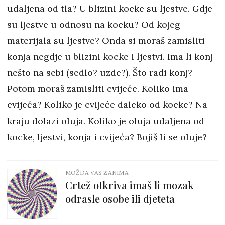
udaljena od tla? U blizini kocke su ljestve. Gdje
su ljestve u odnosu na kocku? Od kojeg
materijala su ljestve? Onda si moraš zamisliti
konja negdje u blizini kocke i ljestvi. Ima li konj
nešto na sebi (sedlo? uzde?). Što radi konj?
Potom moraš zamisliti cvijeće. Koliko ima
cvijeća? Koliko je cvijeće daleko od kocke? Na
kraju dolazi oluja. Koliko je oluja udaljena od
kocke, ljestvi, konja i cvijeća? Bojiš li se oluje?
MOŽDA VAS ZANIMA
Crtež otkriva imaš li mozak
odrasle osobe ili djeteta