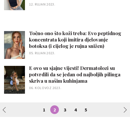
12. RUJAN 2023.
Točno ono što koži treba: Evo peptidnog
koncentrata koji imitira djelovanje
botoksa (i cijelog je rujna snižen)
05. RUJAN 2023.
E ovo su sjajne vijesti! Dermatolozi su
potvrdili da se jedan od najboljih pilinga
skriva u našim kuhinjama
06. KOLOVOZ 2023.
1
2
3
4
5