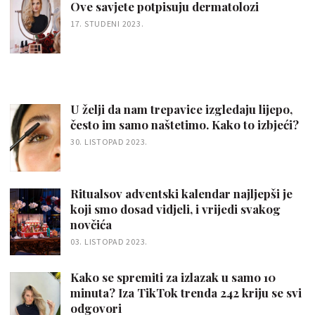
Ove savjete potpisuju dermatolozi
17. STUDENI 2023.
U želji da nam trepavice izgledaju lijepo,
često im samo naštetimo. Kako to izbjeći?
30. LISTOPAD 2023.
Ritualsov adventski kalendar najljepši je
koji smo dosad vidjeli, i vrijedi svakog
novčića
03. LISTOPAD 2023.
Kako se spremiti za izlazak u samo 10
minuta? Iza TikTok trenda 242 kriju se svi
odgovori