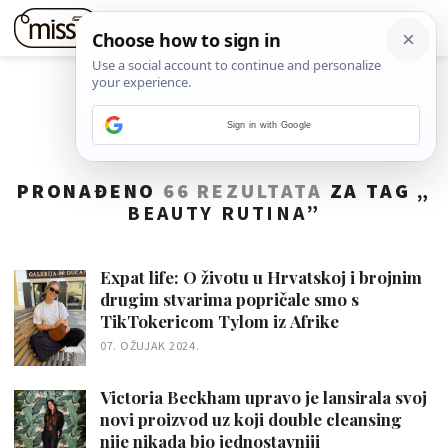
Sign in with Google
PRONAĐENO
66 REZULTATA
ZA TAG „
BEAUTY RUTINA
”
Expat life: O životu u Hrvatskoj i brojnim
drugim stvarima popričale smo s
TikTokericom Tylom iz Afrike
07. OŽUJAK 2024.
Victoria Beckham upravo je lansirala svoj
novi proizvod uz koji double cleansing
nije nikada bio jednostavniji