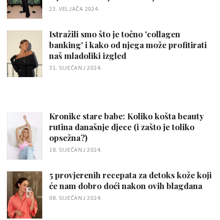
23. VELJAČA 2024.
Istražili smo što je točno 'collagen
banking' i kako od njega može profitirati
naš mladoliki izgled
31. SIJEČANJ 2024.
Kronike stare babe: Koliko košta beauty
rutina današnje djece (i zašto je toliko
opsežna?)
18. SIJEČANJ 2024.
5 provjerenih recepata za detoks kože koji
će nam dobro doći nakon ovih blagdana
08. SIJEČANJ 2024.