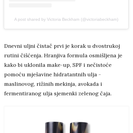
A post shared by Victoria Beckham (@victoriabeckham)
Dnevni uljni čistač prvi je korak u dvostrukoj
rutini čišćenja. Hranjiva formula osmišljena je
kako bi uklonila make-up, SPF i nečistoće
pomoću mješavine hidratantnih ulja -
maslinovog, rižinih mekinja, avokada i
fermentiranog ulja sjemenki zelenog čaja.