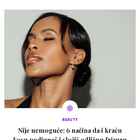
BEAUTY
Nije nemoguće: 6 načina da i kraću
kosu podigneš i složiš odličnu frizuru