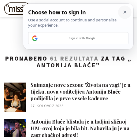
Sign in with Google
PRONAĐENO
61 REZULTATA
ZA TAG „
ANTONIJA BLAĆE
”
Snimanje nove sezone 'Života na vagi' je u
tijeku, nova voditeljica Antonija Blaće
podijelila je prve vesele kadrove
27. KOLOVOZ 2025.
Antonija Blaće blistala je u haljini sličnoj
HM-ovoj koja je bila hit. Nabavila ju je na
zagrebačkoj adresi!