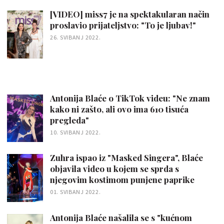
[VIDEO] miss7 je na spektakularan način
proslavio prijateljstvo: "To je ljubav!"
26. SVIBANJ 2022.
Antonija Blaće o TikTok videu: "Ne znam
kako ni zašto, ali ovo ima 610 tisuća
pregleda"
10. SVIBANJ 2022.
Zuhra ispao iz "Masked Singera", Blaće
objavila video u kojem se sprda s
njegovim kostimom punjene paprike
01. SVIBANJ 2022.
Antonija Blaće našalila se s "kućnom