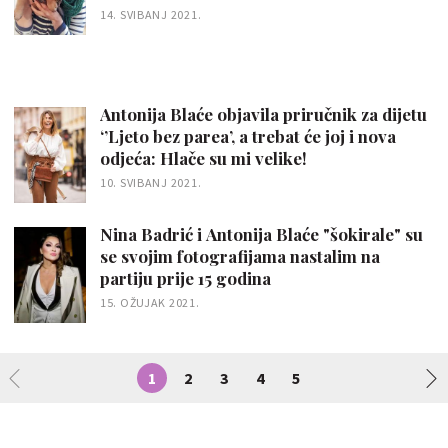
14. SVIBANJ 2021.
Antonija Blaće objavila priručnik za dijetu
‘’Ljeto bez parea’, a trebat će joj i nova
odjeća: Hlače su mi velike!
10. SVIBANJ 2021.
Nina Badrić i Antonija Blaće "šokirale" su
se svojim fotografijama nastalim na
partiju prije 15 godina
15. OŽUJAK 2021.
1
2
3
4
5