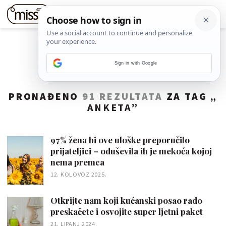
Sign in with Google
PRONAĐENO
91 REZULTATA
ZA TAG „
ANKETA
”
97% žena bi ove uloške preporučilo
prijateljici – oduševila ih je mekoća kojoj
nema premca
12. KOLOVOZ 2025.
Otkrijte nam koji kućanski posao rado
preskačete i osvojite super ljetni paket
21. LIPANJ 2024.