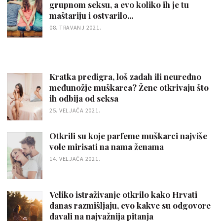
grupnom seksu, a evo koliko ih je tu
maštariju i ostvarilo...
08. TRAVANJ 2021.
Kratka predigra, loš zadah ili neuredno
međunožje muškarca? Žene otkrivaju što
ih odbija od seksa
25. VELJAČA 2021.
Otkrili su koje parfeme muškarci najviše
vole mirisati na nama ženama
14. VELJAČA 2021.
Veliko istraživanje otkrilo kako Hrvati
danas razmišljaju, evo kakve su odgovore
davali na najvažnija pitanja