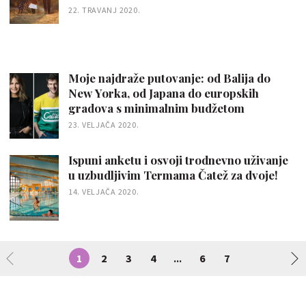
22. TRAVANJ 2020.
Moje najdraže putovanje: od Balija do
New Yorka, od Japana do europskih
gradova s minimalnim budžetom
23. VELJAČA 2020.
Ispuni anketu i osvoji trodnevno uživanje
u uzbudljivim Termama Čatež za dvoje!
14. VELJAČA 2020.
1
2
3
4
6
7
...