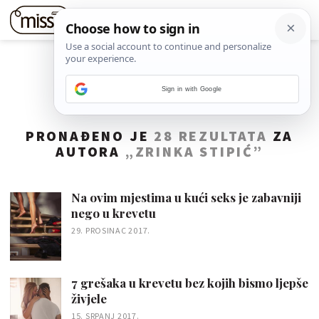
Sign in with Google
PRONAĐENO JE
28 REZULTATA
ZA
AUTORA
„ZRINKA STIPIĆ”
Na ovim mjestima u kući seks je zabavniji
nego u krevetu
29. PROSINAC 2017.
7 grešaka u krevetu bez kojih bismo ljepše
živjele
15. SRPANJ 2017.