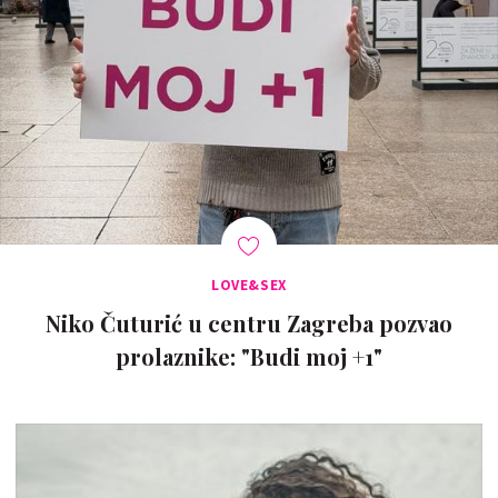
LOVE&SEX
Niko Čuturić u centru Zagreba pozvao
prolaznike: "Budi moj +1"