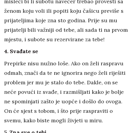
misleći bi li subotu navečer trebao provesti sa
ženom koju voli ili popiti koju čašicu previše s
prijateljima koje zna sto godina. Prije su mu
prijatelji bili važniji od tebe, ali sada ti na prvom
mjestu, i subote su rezervirane za tebe!
4. Svađate se
Prepirke nisu nužno loše. Ako on želi raspravu
odmah, znači da te ne ignorira nego želi riješiti
problem jer mu je stalo do tebe. Dakle, on se
neće povući iz svađe, i razmišljati kako je bolje
ne spominjati zašto je uopće i došlo do ovoga.
On će sjest s tobom, i što prije raspraviti o
svemu, kako biste mogli živjeti u miru.
5. Zna sve o tebi