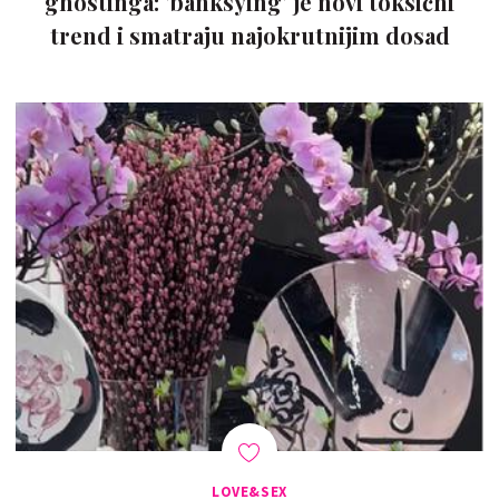
ghostinga: 'banksying' je novi toksični
trend i smatraju najokrutnijim dosad
LOVE&SEX