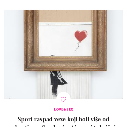
LOVE&SEX
Spori raspad veze koji boli više od