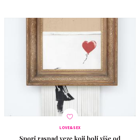
LOVE&SEX
Spori raspad veze koji boli više od