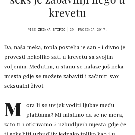
krevetu
PIŠE
ZRINKA STIPIĆ
29. PROSINCA 2017.
Da, naša meka, topla postelja je san - i divno je
provesti nekoliko sati u krevetu sa svojim
voljenim. Međutim, u stanu se nalaze još neka
mjesta gdje se možete zabaviti i začiniti svoj
seksualni život
M
ora li se uvijek voditi ljubav među
plahtama? Mi mislimo da se ne mora,
zato ti i otkrivamo 5 uzbudljivih mjesta gdje će
ti seks biti uzbudljiv jednako toliko kao i u