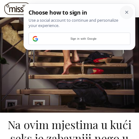
Sign in with Google
Na ovim mjestima u kući
seks je zabavniji nego u