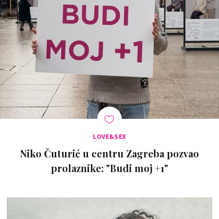
LOVE&SEX
Niko Čuturić u centru Zagreba pozvao
prolaznike: "Budi moj +1"