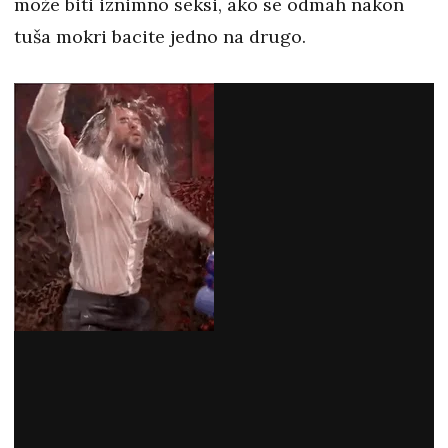
može biti iznimno seksi, ako se odmah nakon
tuša mokri bacite jedno na drugo.