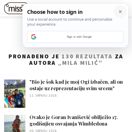
Sign in with Google
PRONAĐENO JE
130 REZULTATA
ZA
AUTORA
„MILA MILIĆ”
"Bio je šok kad je moj Ogi izbačen, ali on
ostaje uz reprezentaciju svim srcem"
11. SRPANJ 2018.
Ovako je Goran Ivanišević obilježio 17.
godišnjicu osvajanja Wimbledona
09. SRPANJ 2018.