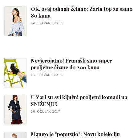
OK, ovaj odmah želimo: Zarin top za samo
80 kuna
24. TRAVANJ 2017.
Nevjerojatno! Pronašli smo super
proljetne čizme do 200 kuna
23. TRAVANJ 2017.
U Zari su svi ključni proljetni komadi na
SNIŽENJU!
20. OŽUJAK 2017.
Mango je "popustio": Novu kolekciju