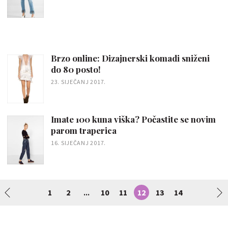
Brzo online: Dizajnerski komadi sniženi
do 80 posto!
23. SIJEČANJ 2017.
Imate 100 kuna viška? Počastite se novim
parom traperica
16. SIJEČANJ 2017.
1
2
10
11
12
13
14
...