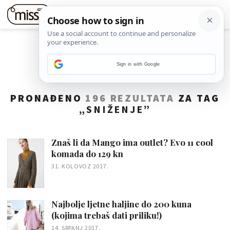
Sign in with Google
PRONAĐENO
196 REZULTATA
ZA TAG
„
SNIŽENJE
”
Znaš li da Mango ima outlet? Evo 11 cool
komada do 129 kn
31. KOLOVOZ 2017.
Najbolje ljetne haljine do 200 kuna
(kojima trebaš dati priliku!)
14. SRPANJ 2017.