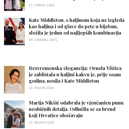
17. LIPANJ 2025.
Kate Middleton, s haljinom koja ne izgleda
kao haljina i od glave do pete u bijelom,
složila je jednu od najljepših kombinacija
09. SVIBANJ 2025.
Bezvremenska elegancija: Ornela Vištica
je zablistala u haljini kakvu je, prije osam
godina, nosila i Kate Middleton
23. RUJAN 2024.
Marija Nikšić odabrala je vjenčanicu punu
neobičnih detalja. Odlučila se za brend
koji Hrvatice obožavaju
17. RUJAN 2024.