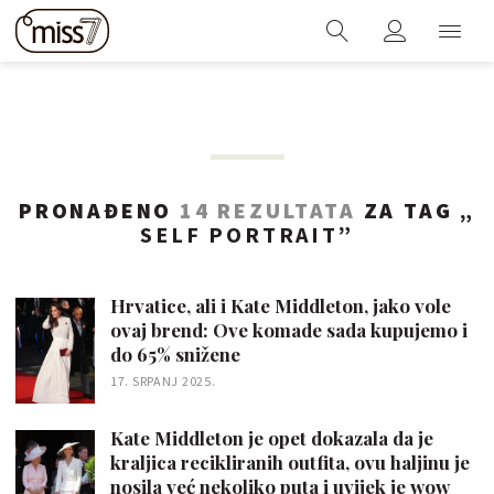
PRONAĐENO
14 REZULTATA
ZA TAG „
SELF PORTRAIT
”
Hrvatice, ali i Kate Middleton, jako vole
ovaj brend: Ove komade sada kupujemo i
do 65% snižene
17. SRPANJ 2025.
Kate Middleton je opet dokazala da je
kraljica recikliranih outfita, ovu haljinu je
nosila već nekoliko puta i uvijek je wow