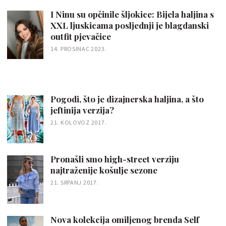
I Ninu su opčinile šljokice: Bijela haljina s
XXL ljuskicama posljednji je blagdanski
outfit pjevačice
14. PROSINAC 2023.
Pogodi, što je dizajnerska haljina, a što
jeftinija verzija?
21. KOLOVOZ 2017.
Pronašli smo high-street verziju
najtraženije košulje sezone
21. SRPANJ 2017.
Nova kolekcija omiljenog brenda Self