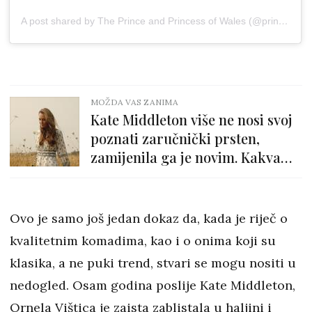
A post shared by The Prince and Princess of Wales (@princeandprincessofwales)
MOŽDA VAS ZANIMA
Kate Middleton više ne nosi svoj
poznati zaručnički prsten,
zamijenila ga je novim. Kakva
simbolika se krije iza toga?
Ovo je samo još jedan dokaz da, kada je riječ o
kvalitetnim komadima, kao i o onima koji su
klasika, a ne puki trend, stvari se mogu nositi u
nedogled. Osam godina poslije Kate Middleton,
Ornela Vištica je zaista zablistala u haljini i