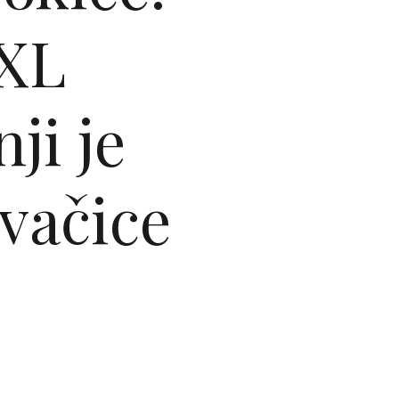
XXL
ji je
evačice