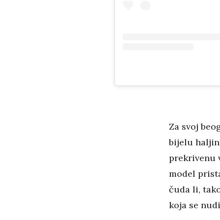
Za svoj beo
bijelu halj
prekrivenu v
model prista
čuda li, tak
koja se nudi