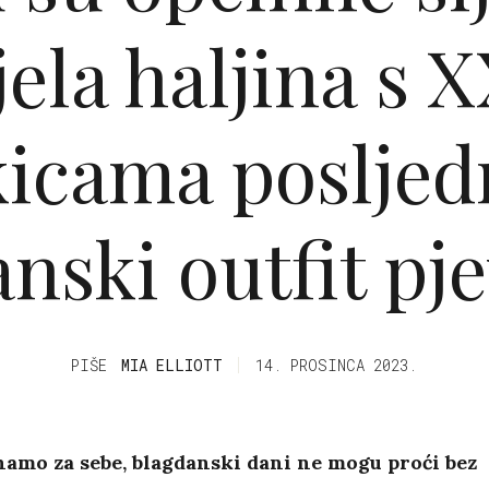
jela haljina s 
kicama posljedn
nski outfit pj
PIŠE
MIA ELLIOTT
14. PROSINCA 2023.
amo za sebe, blagdanski dani ne mogu proći bez