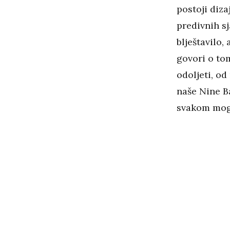
postoji diza
predivnih s
blještavilo, 
govori o tom
odoljeti, o
naše Nine Ba
svakom mog