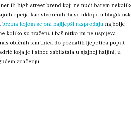
jner ili high street brend koji ne nudi barem nekolik
jajnih opcija kao stvorenih da se uklope u blagdans
a
brzina kojom se oni najljepši rasprodaju
najbolje
e koliko su traženi. I baš nitko im ne uspijeva
d nas običnih smrtnica do poznatih ljepotica poput
drić koja je i sinoć zablistala u sjajnoj haljini, u
ućem značenju.