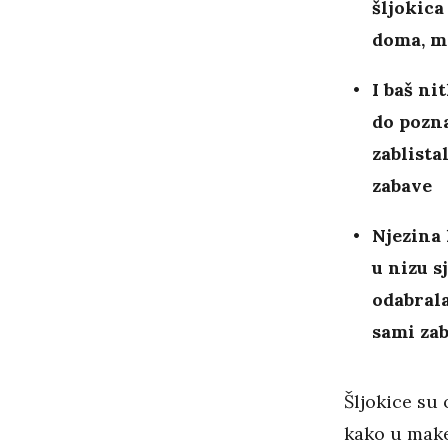
šljokica 
doma, m
I baš ni
do pozna
zablista
zabave
Njezina 
u nizu s
odabrala
sami zab
Šljokice su
kako u make