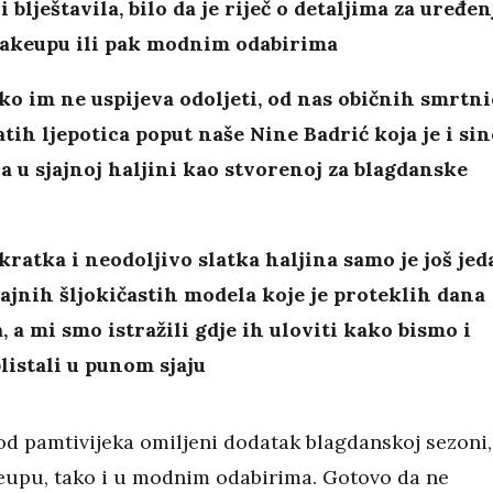
i blještavila, bilo da je riječ o detaljima za uređen
akeupu ili pak modnim odabirima
tko im ne uspijeva odoljeti, od nas običnih smrtni
tih ljepotica poput naše Nine Badrić koja je i sin
la u sjajnoj haljini kao stvorenoj za blagdanske
kratka i neodoljivo slatka haljina samo je još jed
jajnih šljokičastih modela koje je proteklih dana
, a mi smo istražili gdje ih uloviti kako bismo i
listali u punom sjaju
 od pamtivijeka omiljeni dodatak blagdanskoj sezoni,
upu, tako i u modnim odabirima. Gotovo da ne