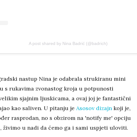
A post shared by Nina Badrić (@badrich)
gradski nastup Nina je odabrala strukiranu mini
inu s rukavima zvonastog kroja u potpunosti
elikim sjajnim ljuskicama, a ovaj joj je fantastični
jao kao saliven. U pitanju je
Asosov dizajn
koji je,
ođer rasprodan, no s obzirom na 'notify me' opciju
, živimo u nadi da ćemo ga i sami uspjeti uloviti.