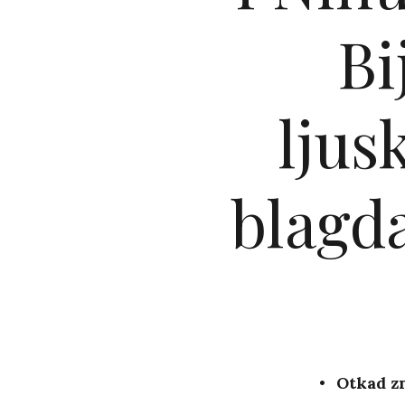
Bi
ljus
blagda
Otkad zn