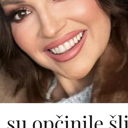
 su opčinile šl