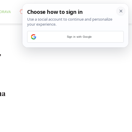
Sign in with Google
”
ma