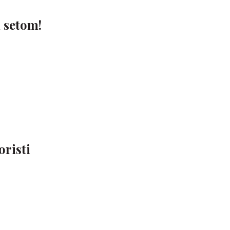
n setom!
oristi