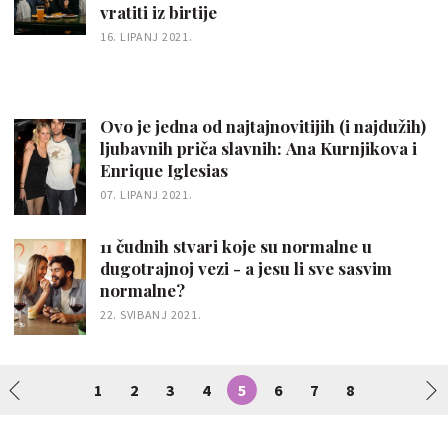
vratiti iz birtije
16. LIPANJ 2021.
Ovo je jedna od najtajnovitijih (i najdužih)
ljubavnih priča slavnih: Ana Kurnjikova i
Enrique Iglesias
07. LIPANJ 2021.
11 čudnih stvari koje su normalne u
dugotrajnoj vezi - a jesu li sve sasvim
normalne?
22. SVIBANJ 2021.
1
2
3
4
5
6
7
8