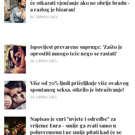
će otkazati vjenčanje ako ne obrije bradu -
a razlog je bizaran!
03. SRPANJ 2021.
Ispovijest prevarene supruge: 'Zašto je
oprostiti mnogo teže nego se rastati'
26. LIPANJ 2021.
Više od 70% ljudi priželjkuje više ovakvog
spontanog seksa, otkrilo je istraživanje!
16. LIPANJ 2021.
Napisao je curi "uvjete i odredbe" za
vrijeme Eura - smije ga zvati samo u
poluvremenu i ne smije pitati kad će se