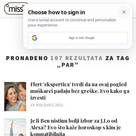
Sign in with Google
PRONAĐENO
107 REZULTATA
ZA TAG
„
PAR
”
Flert 'ekspertica' tvrdi da na ovaj pogled
muškarci padaju bez greške. Evo kako ga
izvesti
19. KOLOVOZ 2021.
Je li Ben uistinu bolji izbor za J.Lo od
Alexa? Evo što kaže horoskop s kim je
kompatibilnija