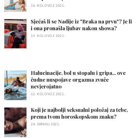
16. KOLOVOZ 2021.
Sjećaš li se Nadije iz "Braka na prvu"? Je li
i ona pronašla ljubav nakon showa?
13. KOLOVOZ 2021.
Halucinacije, bol u stopalu i gripa... ove
čudne nuspojave orgazma zvuče
nevjerojatno
12. KOLOVOZ 2021.
Koji je najbolji seksualni položaj za tebe,
prema tvom horoskopskom znaku?
24. SRPANJ 2021.