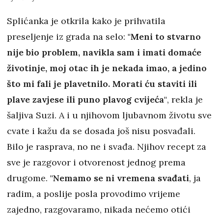
Splićanka je otkrila kako je prihvatila
preseljenje iz grada na selo:
"Meni to stvarno
nije bio problem, navikla sam i imati domaće
životinje, moj otac ih je nekada imao, a jedino
što mi fali je plavetnilo. Morati ću staviti ili
plave zavjese ili puno plavog cvijeća"
, rekla je
šaljiva Suzi. A i u njihovom ljubavnom životu sve
cvate i kažu da se dosada još nisu posvađali.
Bilo je rasprava, no ne i svađa. Njihov recept za
sve je razgovor i otvorenost jednog prema
drugome.
"Nemamo se ni vremena svađati
, ja
radim, a poslije posla provodimo vrijeme
zajedno, razgovaramo, nikada nećemo otići