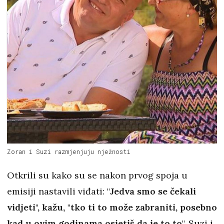
Zoran i Suzi razmjenjuju nježnosti
Otkrili su kako su se nakon prvog spoja u
emisiji nastavili viđati:
"Jedva smo se čekali
vidjeti", kažu, "tko ti to može zabraniti, posebno
kad u ovim godinama osjetiš da je to to".
Suzi i