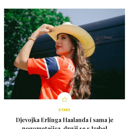
STARS
Djevojka Erlinga Haalanda i sama je
nogometašica, druži se s Izabel