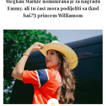
Meghan Markle nominirana je za nagradu
Emmy, ali tu čast mora podijeliti sa (kud
baš?!) princem Williamom