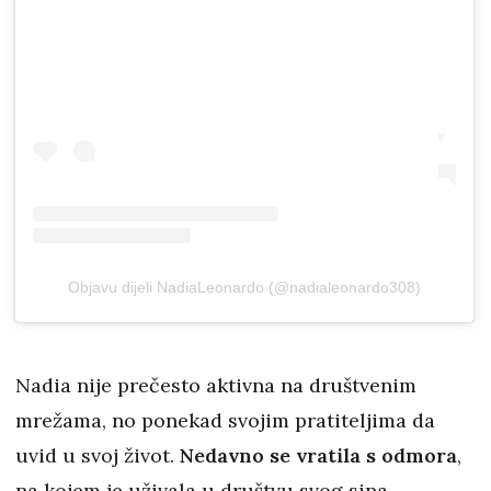
Objavu dijeli NadiaLeonardo (@nadialeonardo308)
Nadia nije prečesto aktivna na društvenim
mrežama, no ponekad svojim pratiteljima da
uvid u svoj život.
Nedavno se vratila s odmora
,
na kojem je uživala u društvu svog sina