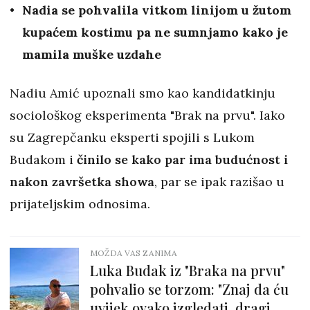
Nadia se pohvalila vitkom linijom u žutom
kupaćem kostimu pa ne sumnjamo kako je
mamila muške uzdahe
Nadiu Amić upoznali smo kao kandidatkinju
sociološkog eksperimenta "Brak na prvu". Iako
su Zagrepčanku eksperti spojili s Lukom
Budakom i
činilo se kako par ima budućnost i
nakon završetka showa
, par se ipak razišao u
prijateljskim odnosima.
MOŽDA VAS ZANIMA
Luka Budak iz "Braka na prvu"
pohvalio se torzom: "Znaj da ću
uvijek ovako izgledati, dragi