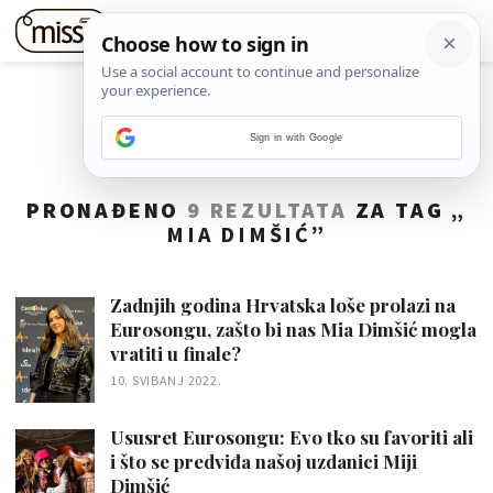
Sign in with Google
PRONAĐENO
9 REZULTATA
ZA TAG „
MIA DIMŠIĆ
”
Zadnjih godina Hrvatska loše prolazi na
Eurosongu, zašto bi nas Mia Dimšić mogla
vratiti u finale?
10. SVIBANJ 2022.
Ususret Eurosongu: Evo tko su favoriti ali
i što se predviđa našoj uzdanici Miji
Dimšić