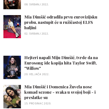
08. SVIBANJ 2022.
Mia Dimšić odradila prvu eurovizijsku
probu, nastupit će u ružičastoj ELFS
haljini
02. SVIBANJ 2022.
Hejteri napali Miju Dimšić, tvrde da na
Eurosong ide kopija hita Taylor Swift,
"Willow"
20. VELJAČA 2022.
Mia Dimšić i Domenica Žuvela nose
komad sezone - svaka u svojoj boji - i
preslatke su
15. PROSINAC 2020.