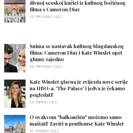
divnoj seoskoj kućici iz kultnog božićnog
filma s Cameron Diaz
20. PROSINAC 2022.
Snima se nastavak kultnog blagdanskog
filma: Cameron Diaz i Kate Winslet opet
glume zajedno
06. PROSINAC 2022.
Kate Winslet glavna je zvijezda nove serije
na HBO-a, 'The Palace' i jedva je čekamo
pogledati!
29. SRPANJ 2022.
O ovakvom "balkončiću" možemo samo
maštati! Zaviri u penthouse Kate Winslet
07. SVIBANJ 2021.