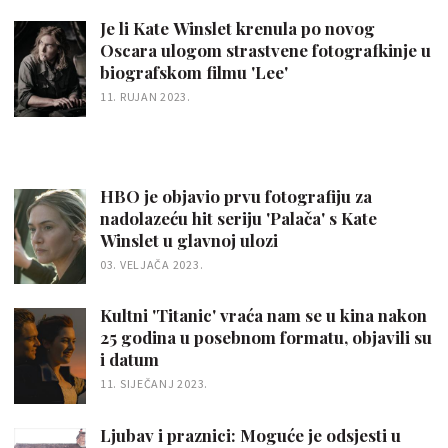
Je li Kate Winslet krenula po novog
Oscara ulogom strastvene fotografkinje u
biografskom filmu 'Lee'
11. RUJAN 2023.
HBO je objavio prvu fotografiju za
nadolazeću hit seriju 'Palača' s Kate
Winslet u glavnoj ulozi
03. VELJAČA 2023.
Kultni 'Titanic' vraća nam se u kina nakon
25 godina u posebnom formatu, objavili su
i datum
11. SIJEČANJ 2023.
Ljubav i praznici: Moguće je odsjesti u