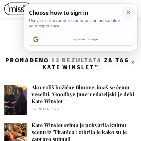
Sign in with Google
PRONAĐENO
12 REZULTATA
ZA TAG „
KATE WINSLET
”
Ako voliš božićne filmove, imaš se čemu
veseliti. 'Goodbye June' redateljski je debi
Kate Winslet
26. RUJAN 2025.
Kate Winslet svima je pokvarila kultnu
scenu iz 'Titanica': otkrila je kako su je
zapravo snimali