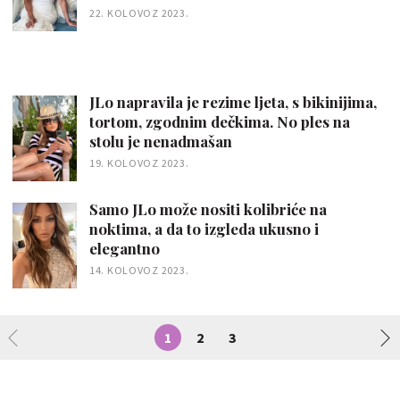
22. KOLOVOZ 2023.
JLo napravila je rezime ljeta, s bikinijima,
tortom, zgodnim dečkima. No ples na
stolu je nenadmašan
19. KOLOVOZ 2023.
Samo JLo može nositi kolibriće na
noktima, a da to izgleda ukusno i
elegantno
14. KOLOVOZ 2023.
1
2
3