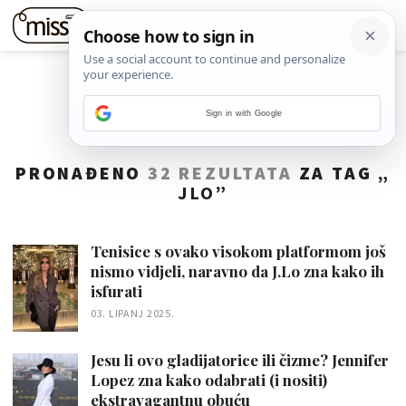
Sign in with Google
PRONAĐENO
32 REZULTATA
ZA TAG „
JLO
”
Tenisice s ovako visokom platformom još
nismo vidjeli, naravno da J.Lo zna kako ih
isfurati
03. LIPANJ 2025.
Jesu li ovo gladijatorice ili čizme? Jennifer
Lopez zna kako odabrati (i nositi)
ekstravagantnu obuću