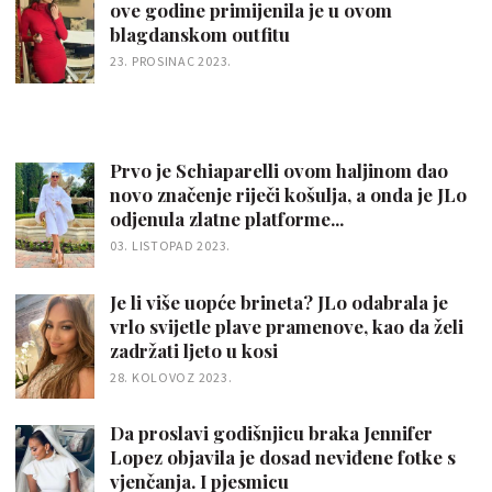
ove godine primijenila je u ovom
blagdanskom outfitu
23. PROSINAC 2023.
Prvo je Schiaparelli ovom haljinom dao
novo značenje riječi košulja, a onda je JLo
odjenula zlatne platforme...
03. LISTOPAD 2023.
Je li više uopće brineta? JLo odabrala je
vrlo svijetle plave pramenove, kao da želi
zadržati ljeto u kosi
28. KOLOVOZ 2023.
Da proslavi godišnjicu braka Jennifer
Lopez objavila je dosad neviđene fotke s
vjenčanja. I pjesmicu