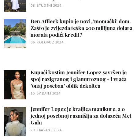
08. STUDENI 2024.
Ben Affleck kupio je novi, 'momački' dom.
Zašto je zvijezda teška 200 milijuna dolara
morala podići kredit?
06. KOLOVOZ 2024.
Kupaći kostim Jennifer Lopez savršen je
spoj razigranog i glamuroznog - i vraća
'onaj poseban' oblik dekoltea
15. SVIBANJ 2024.
Jennifer Lopez je kraljica manikure, a o
jednoj posebnoj razmišlja za dolazeću Met
Galu
29. TRAVANJ 2024.