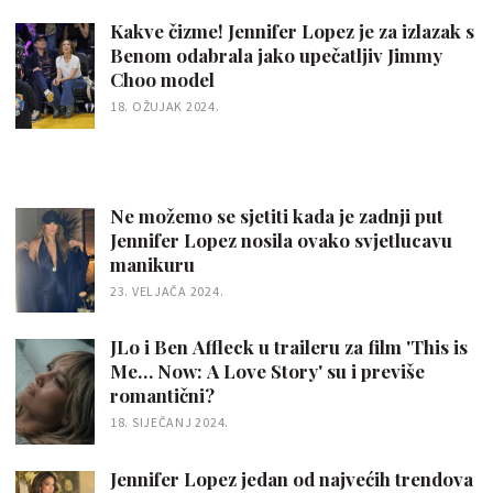
Kakve čizme! Jennifer Lopez je za izlazak s
Benom odabrala jako upečatljiv Jimmy
Choo model
18. OŽUJAK 2024.
Ne možemo se sjetiti kada je zadnji put
Jennifer Lopez nosila ovako svjetlucavu
manikuru
23. VELJAČA 2024.
JLo i Ben Affleck u traileru za film 'This is
Me… Now: A Love Story' su i previše
romantični?
18. SIJEČANJ 2024.
Jennifer Lopez jedan od najvećih trendova