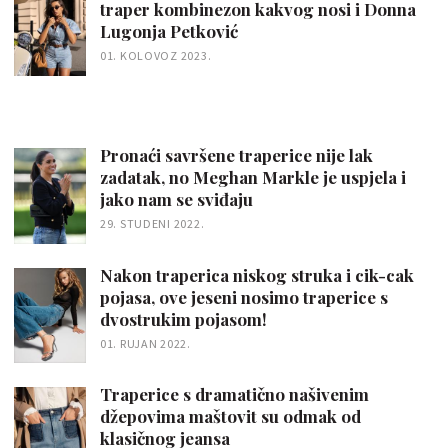
traper kombinezon kakvog nosi i Donna
Lugonja Petković
01. KOLOVOZ 2023.
Pronaći savršene traperice nije lak
zadatak, no Meghan Markle je uspjela i
jako nam se sviđaju
29. STUDENI 2022.
Nakon traperica niskog struka i cik-cak
pojasa, ove jeseni nosimo traperice s
dvostrukim pojasom!
01. RUJAN 2022.
Traperice s dramatično našivenim
džepovima maštovit su odmak od
klasičnog jeansa