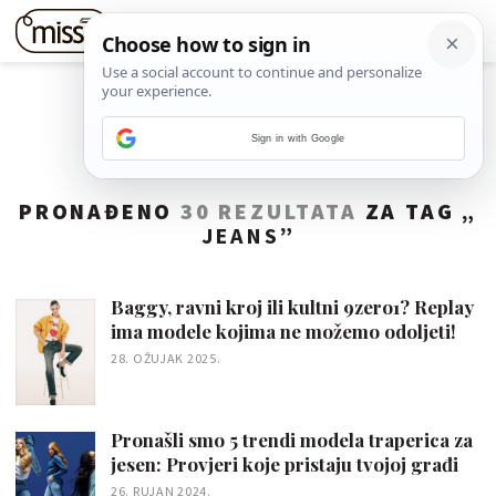
Sign in with Google
PRONAĐENO
30 REZULTATA
ZA TAG „
JEANS
”
Baggy, ravni kroj ili kultni 9zero1? Replay
ima modele kojima ne možemo odoljeti!
28. OŽUJAK 2025.
Pronašli smo 5 trendi modela traperica za
jesen: Provjeri koje pristaju tvojoj građi
26. RUJAN 2024.