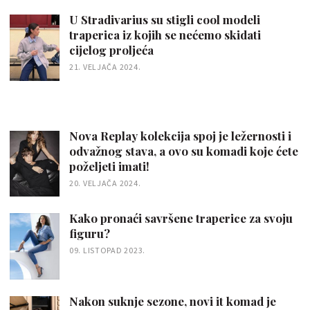
U Stradivarius su stigli cool modeli
traperica iz kojih se nećemo skidati
cijelog proljeća
21. VELJAČA 2024.
Nova Replay kolekcija spoj je ležernosti i
odvažnog stava, a ovo su komadi koje ćete
poželjeti imati!
20. VELJAČA 2024.
Kako pronaći savršene traperice za svoju
figuru?
09. LISTOPAD 2023.
Nakon suknje sezone, novi it komad je