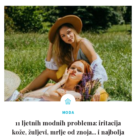
MODA
11 ljetnih modnih problema: iritacija
kože, žuljevi, mrlje od znoja... i najbolja